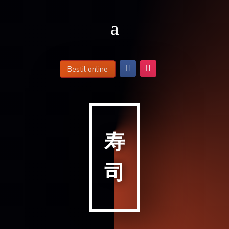
Bestil online
寿
司