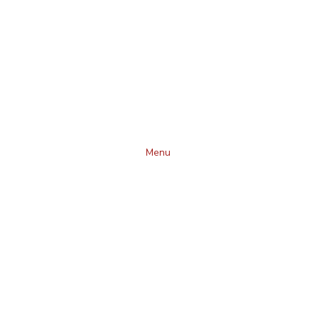
Delivery & Takeout
Menu